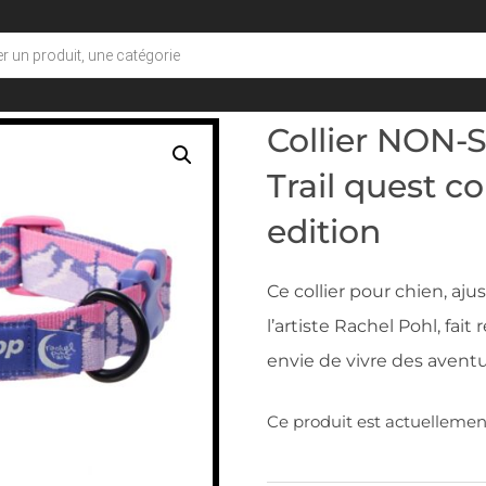
andana
/ Collier NON-STOP DOGWEAR Trail quest co
Collier NO
Trail quest c
edition
Ce collier pour chien, aju
l’artiste Rachel Pohl, fai
envie de vivre des aventu
Ce produit est actuellement