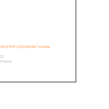
 NON-STOP DOGWEAR Tumble
023
imilaire