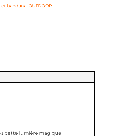
r et bandana
,
OUTDOOR
lows cette lumière magique