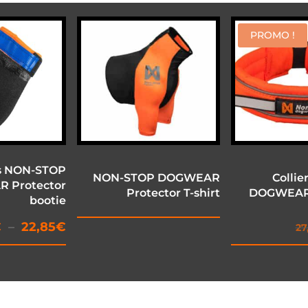
PROMO !
es NON-STOP
NON-STOP DOGWEAR
Colli
 Protector
Protector T-shirt
DOGWEAR S
bootie
Plage
€
–
22,85
€
27
de
prix :
21,37€