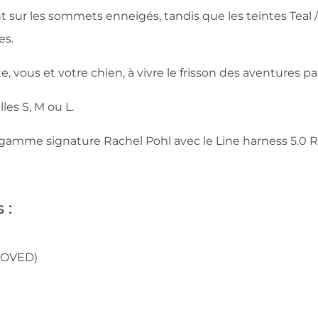
t sur les sommets enneigés, tandis que les teintes Teal /
es.
, vous et votre chien, à vivre le frisson des aventures p
lles S, M ou L.
gamme signature Rachel Pohl avec le Line harness 5.0 Ra
 :
ROVED)