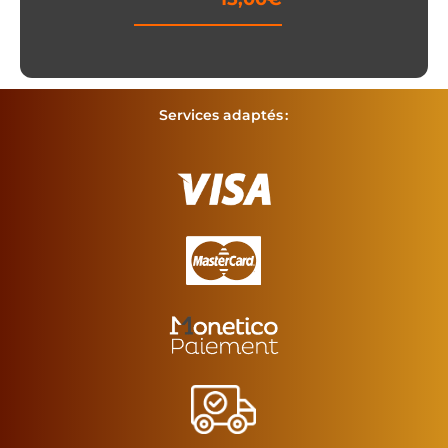
de
prix :
14,00€
Services adaptés :
à
15,00€