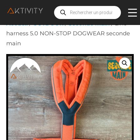
Recherche
de
produits
Accueil
/
OUTDOOR
/
Seconde main
/ Line
harness 5.0 NON-STOP DOGWEAR seconde
main