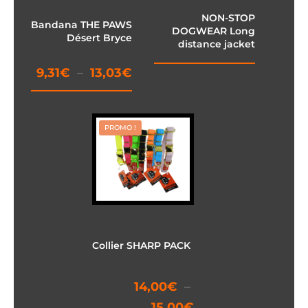
NON-STOP
Bandana THE PAWS
DOGWEAR Long
Désert Bryce
distance jacket
Plage
9,31
€
–
13,03
€
de
prix :
PROMO !
9,31€
à
13,03€
Collier SHARP PACK
14,00
€
–
Plage
15,00
€