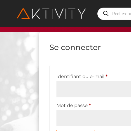
Recherche
de
produits
Tableau de bord
Comma
Se connecter
Obligatoi
Identifiant ou e-mail
*
Obligatoire
Mot de passe
*