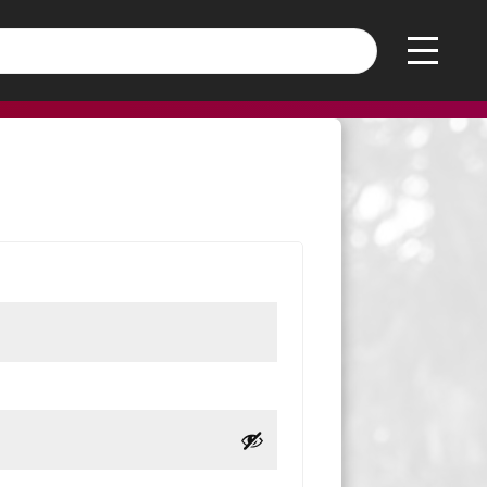
tail du compte
Déconnexion
toire
oire