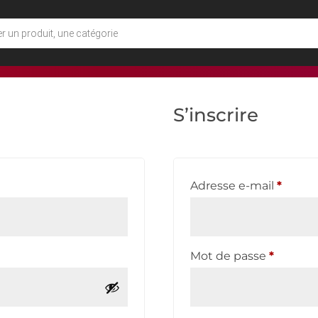
BONJOUR !
ndes
Adresses
Dé
S’inscrire
re
Obliga
Adresse e-mail
*
Obligat
Mot de passe
*